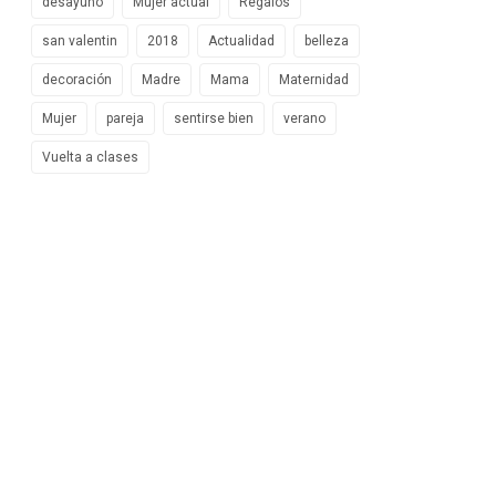
desayuno
Mujer actual
Regalos
san valentin
2018
Actualidad
belleza
decoración
Madre
Mama
Maternidad
Mujer
pareja
sentirse bien
verano
Vuelta a clases