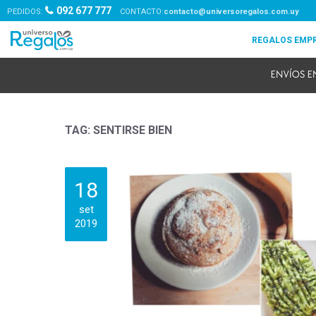
092 677 777
PEDIDOS:
contacto@universoregalos.com.uy
TAG: SENTIRSE BIEN
18
set
2019