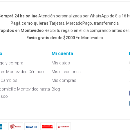
omprá 24 hs online
Atención personalizada por WhatsApp de 8 a 16 h
Pagá como quieras
Tarjetas, MercadoPago, transferencia.
 rápidos en Montevideo
Recibí tu regalo en el día comprando antes de l
Envío gratis desde $2000
En Montevideo.
o
Mi cuenta
go y compra
Mis datos
a en Montevideo Céntrico
Mis direcciones
 y Cambios
Mis compras
domicilio Montevideo hasta
Blog
asco