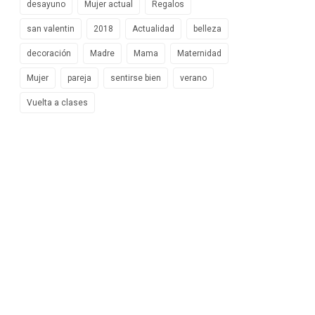
desayuno
Mujer actual
Regalos
san valentin
2018
Actualidad
belleza
decoración
Madre
Mama
Maternidad
Mujer
pareja
sentirse bien
verano
Vuelta a clases