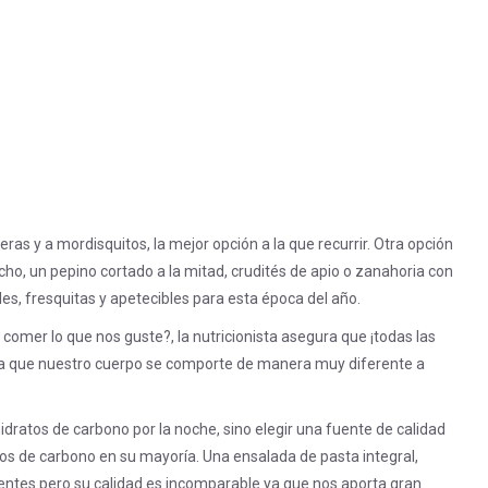
 y a mordisquitos, la mejor opción a la que recurrir. Otra opción
ho, un pepino cortado a la mitad, crudités de apio o zanahoria con
, fresquitas y apetecibles para esta época del año.
omer lo que nos guste?, la nutricionista asegura que ¡todas las
n la que nuestro cuerpo se comporte de manera muy diferente a
hidratos de carbono por la noche, sino elegir una fuente de calidad
tos de carbono en su mayoría. Una ensalada de pasta integral,
entes pero su calidad es incomparable ya que nos aporta gran