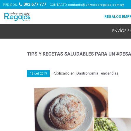
092 677 777
PEDIDOS:
contacto@universoregalos.com.uy
TIPS Y RECETAS SALUDABLES PARA UN #DE
Publicado en:
Gastronomía
Tendencias
18
set
2019