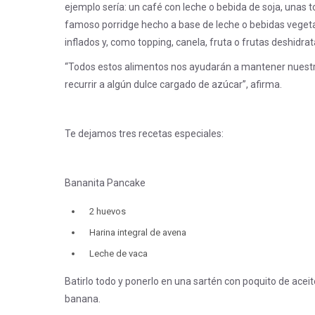
ejemplo sería: un café con leche o bebida de soja, unas t
famoso porridge hecho a base de leche o bebidas vegeta
inflados y, como topping, canela, fruta o frutas deshidr
“Todos estos alimentos nos ayudarán a mantener nuestro
recurrir a algún dulce cargado de azúcar”, afirma.
Te dejamos tres recetas especia
Bananita Pancake
2 huevos
Harina integral de avena
Leche de vaca
Batirlo todo y ponerlo en una sartén con poquito de aceite 
banana.