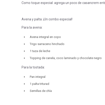
Como toque especial: agrega un poco de casancrem entre 
Avena y palta: ¡Un combo especial!
Para la avena:
Avena integral en copo
Trigo sarraceno hinchado
1 taza de leche
Topping de canela, coco laminado y chocolate negro
Para la tostada:
Pan integral
1 palta triturad
Semillas de chía