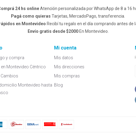
omprá 24 hs online
Atención personalizada por WhatsApp de 8 a 16 h
Pagá como quieras
Tarjetas, MercadoPago, transferencia.
 rápidos en Montevideo
Recibí tu regalo en el día comprando antes de l
Envío gratis desde $2000
En Montevideo.
o
Mi cuenta
go y compra
Mis datos
a en Montevideo Céntrico
Mis direcciones
 y Cambios
Mis compras
domicilio Montevideo hasta
Blog
asco