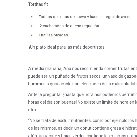
Tortitas fit
Tortitas de claras de huevo y harina integral de avena
2 cucharadas de queso requesón
Frutillas picadas
¡Un plato ideal para las más deportistas!
A media mañana, Ana nos recomienda comer frutas enteras
puede ser: un puñado de frutos secos, un vaso de gazpac
hummus o guacamole son elecciones de lo más saludables
Ante la pregunta: ¿hasta qué hora nos podemos permitir c
horas del día son buenas! No existe un límite de hora e
otra:
“No se trata de excluir nutrientes, como por ejemplo los 
de los mismos, es decir, un donut contiene grasa e hidra
atún, aguacate y hojas verdes contiene los mismos nutri