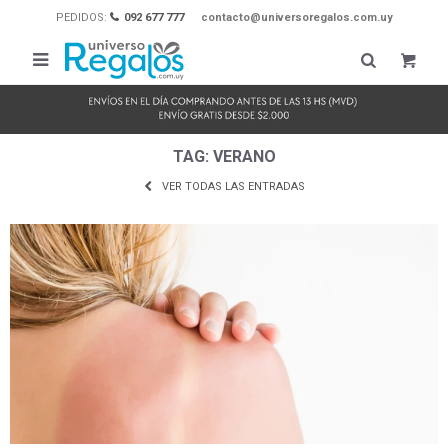
PEDIDOS:
092 677 777
contacto@universoregalos.com.uy

TAG: VERANO
VER TODAS LAS ENTRADAS