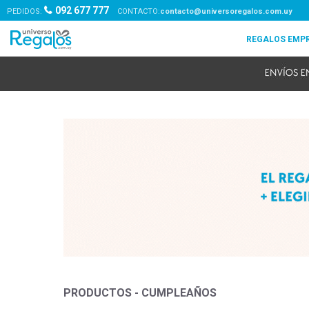
092 677 777
PEDIDOS:
contacto@universoregalos.com.uy
PRODUCTOS - CUMPLEAÑOS