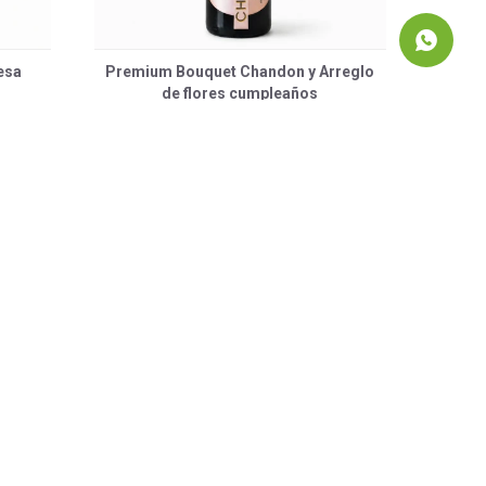
esa
Premium Bouquet Chandon y Arreglo
de flores cumpleaños
3.390
$