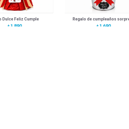
 Dulce Feliz Cumple
Regalo de cumpleaños sorpr
1.890
1.690
$
$