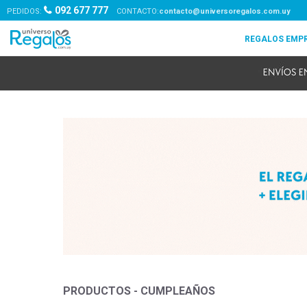
092 677 777
PEDIDOS:
contacto@universoregalos.com.uy
PRODUCTOS - CUMPLEAÑOS