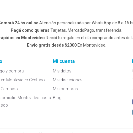
omprá 24 hs online
Atención personalizada por WhatsApp de 8 a 16 h
Pagá como quieras
Tarjetas, MercadoPago, transferencia.
 rápidos en Montevideo
Recibí tu regalo en el día comprando antes de l
Envío gratis desde $2000
En Montevideo.
o
Mi cuenta
go y compra
Mis datos
a en Montevideo Céntrico
Mis direcciones
 y Cambios
Mis compras
domicilio Montevideo hasta
Blog
asco