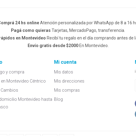
omprá 24 hs online
Atención personalizada por WhatsApp de 8 a 16 h
Pagá como quieras
Tarjetas, MercadoPago, transferencia.
 rápidos en Montevideo
Recibí tu regalo en el día comprando antes de l
Envío gratis desde $2000
En Montevideo.
o
Mi cuenta
go y compra
Mis datos
a en Montevideo Céntrico
Mis direcciones
 y Cambios
Mis compras
domicilio Montevideo hasta
Blog
asco