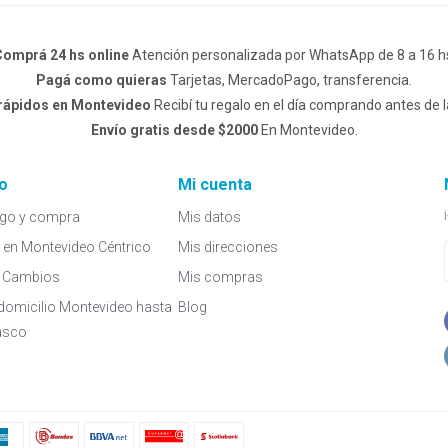
omprá 24 hs online
Atención personalizada por WhatsApp de 8 a 16 h
Pagá como quieras
Tarjetas, MercadoPago, transferencia.
 rápidos en Montevideo
Recibí tu regalo en el día comprando antes de l
Envío gratis desde $2000
En Montevideo.
o
Mi cuenta
go y compra
Mis datos
a en Montevideo Céntrico
Mis direcciones
 y Cambios
Mis compras
domicilio Montevideo hasta
Blog
asco