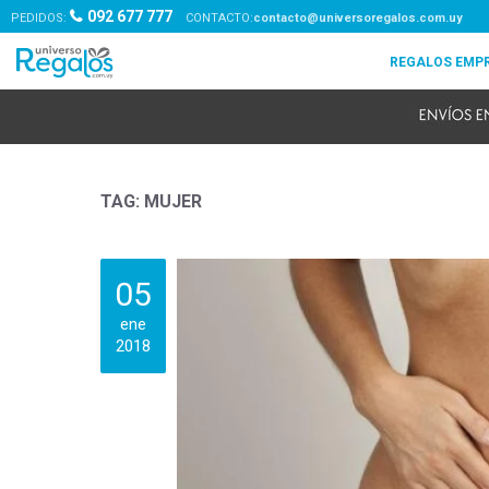
092 677 777
PEDIDOS:
contacto@universoregalos.com.uy
TAG: MUJER
05
ene
2018