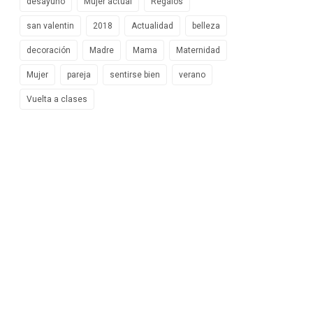
desayuno
Mujer actual
Regalos
san valentin
2018
Actualidad
belleza
decoración
Madre
Mama
Maternidad
Mujer
pareja
sentirse bien
verano
Vuelta a clases