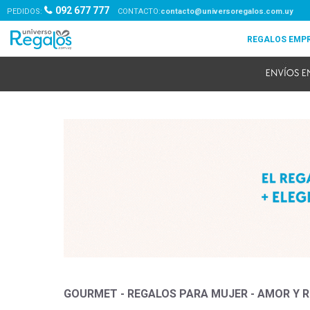
092 677 777
PEDIDOS:
contacto@universoregalos.com.uy
GOURMET - REGALOS PARA MUJER - AMOR Y