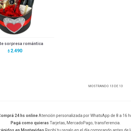
te sorpresa romántica
2.490
$
MOSTRANDO
13
DE
13
omprá 24 hs online
Atención personalizada por WhatsApp de 8 a 16 h
Pagá como quieras
Tarjetas, MercadoPago, transferencia.
 rápidos en Montevideo
Recibí tu regalo en el día comprando antes de l