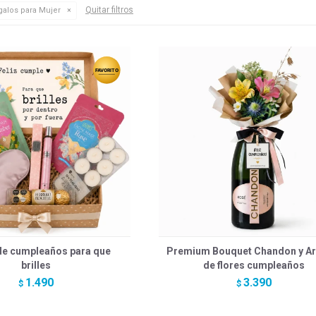
Quitar filtros
alos para Mujer
de cumpleaños para que
Premium Bouquet Chandon y Ar
brilles
de flores cumpleaños
1.490
3.390
$
$