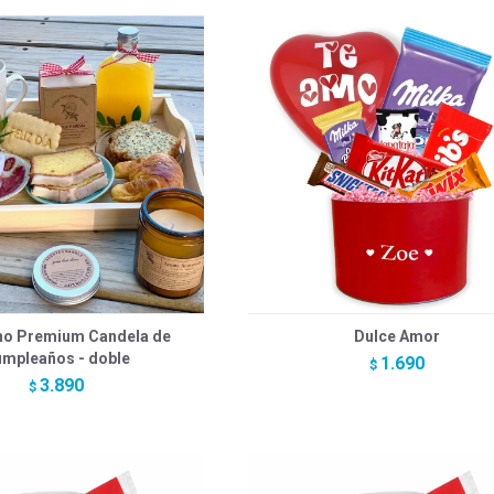
no Premium Candela de
Dulce Amor
mpleaños - doble
1.690
$
3.890
$