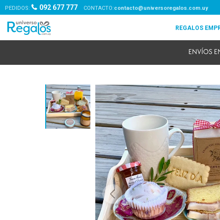
092 677 777
PEDIDOS:
contacto@universoregalos.com.uy