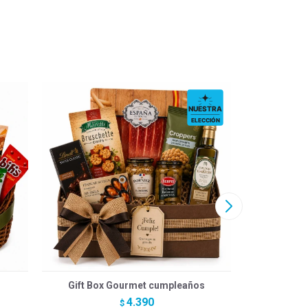
Gift Box Gourmet cumpleaños
Picada Me
4.390
$