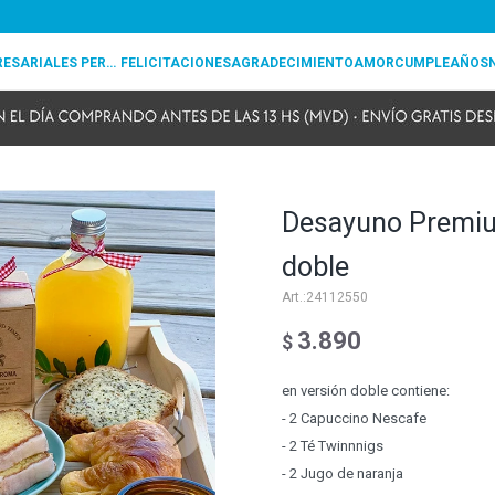
REGALOS EMPRESARIALES PERSONALIZADOS
FELICITACIONES
AGRADECIMIENTO
AMOR
CUMPLEAÑOS
Desayuno Premiu
doble
24112550
3.890
$
en versión doble contiene:
- 2 Capuccino Nescafe
- 2 Té Twinnnigs
- 2 Jugo de naranja