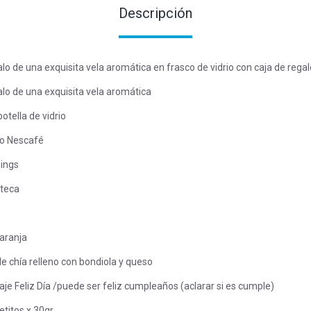
Descripción
o de una exquisita vela aromática en frasco de vidrio con caja de regal
lo de una exquisita vela aromática
otella de vidrio
no Nescafé
nings
nteca
Naranja
e chía relleno con bondiola y queso
aje Feliz Día /puede ser feliz cumpleaños (aclarar si es cumple)
titos x 30gr