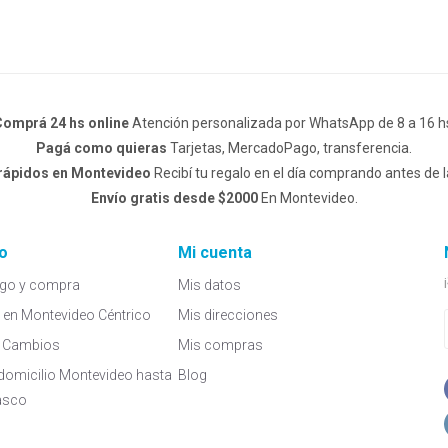
omprá 24 hs online
Atención personalizada por WhatsApp de 8 a 16 h
Pagá como quieras
Tarjetas, MercadoPago, transferencia.
 rápidos en Montevideo
Recibí tu regalo en el día comprando antes de l
Envío gratis desde $2000
En Montevideo.
o
Mi cuenta
go y compra
Mis datos
a en Montevideo Céntrico
Mis direcciones
 y Cambios
Mis compras
domicilio Montevideo hasta
Blog
asco