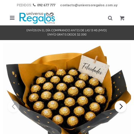
PEDIDOS:
092 677 777
contacto@universoregalos.com.uy
