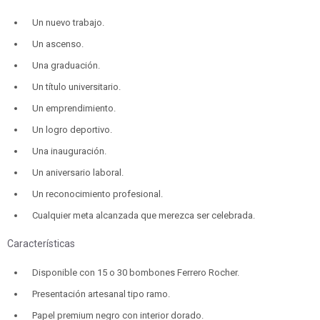
Un nuevo trabajo.
Un ascenso.
Una graduación.
Un título universitario.
Un emprendimiento.
Un logro deportivo.
Una inauguración.
Un aniversario laboral.
Un reconocimiento profesional.
Cualquier meta alcanzada que merezca ser celebrada.
Características
Disponible con 15 o 30 bombones Ferrero Rocher.
Presentación artesanal tipo ramo.
Papel premium negro con interior dorado.