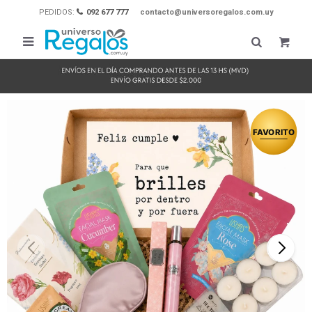
PEDIDOS:
092 677 777
contacto@universoregalos.com.uy
