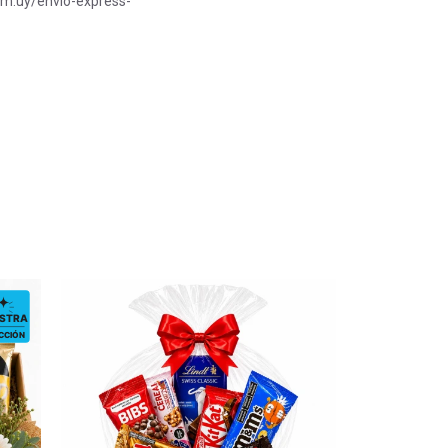
com.uy/envio-express-