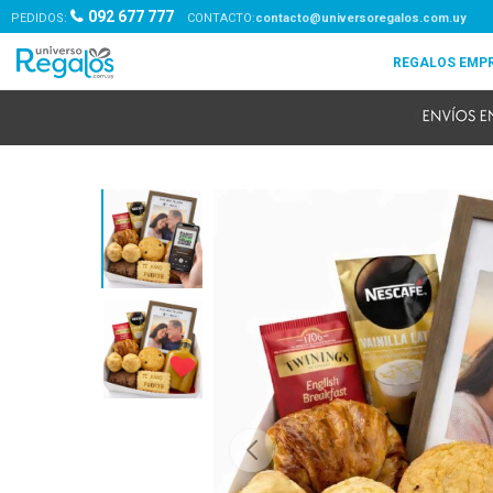
092 677 777
PEDIDOS:
contacto@universoregalos.com.uy