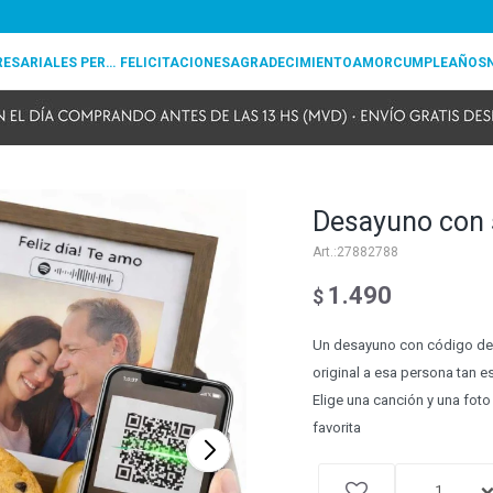
REGALOS EMPRESARIALES PERSONALIZADOS
FELICITACIONES
AGRADECIMIENTO
AMOR
CUMPLEAÑOS
Desayuno con s
27882788
1.490
$
Un desayuno con código de u
original a esa persona tan es
Elige una canción y una foto
favorita
1