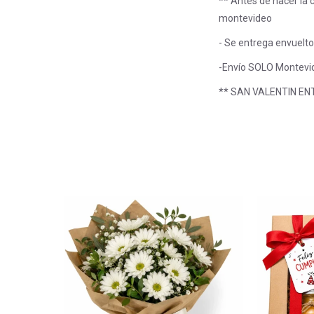
** Antes de hacer la 
montevideo
- Se entrega envuelto
-Envío SOLO Montev
** SAN VALENTIN E