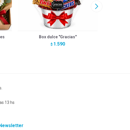
res
Box dulce "Gracias"
Bouquet 
1.590
$
s.
as 13 hs
Newsletter