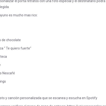
sonalizar el porta retratos con una foto especial y el destinatario podrá
legida.
ayuno es mucho mas rico:
as de chocolate
ca " Te quiero fuerte"
nteca
e
no Nescafé
ings
foto y canción personalizada que se escanea y escucha en Spotify