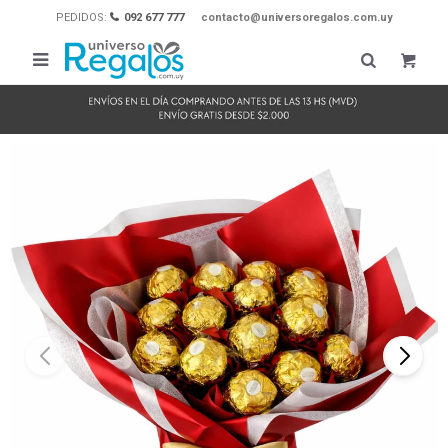
PEDIDOS:
092 677 777
contacto@universoregalos.com.uy
