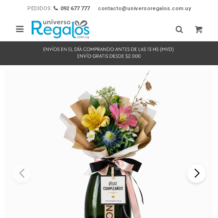
PEDIDOS:
092 677 777
contacto@universoregalos.com.uy
