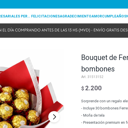
REGALOS EMPRESARIALES PERSONALIZADOS
FELICITACIONES
AGRADECIMIENTO
AMOR
CUMPLEAÑOS
Bouquet de Fer
bombones
31513152
2.200
$
Sorprende con un regalo ele
- Incluye 30 bombones Ferr
- Moña de tela
- Presentación premium en 