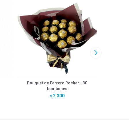
Bouquet de Ferrero Rocher - 30
Feliz cu
bombones
2.300
$