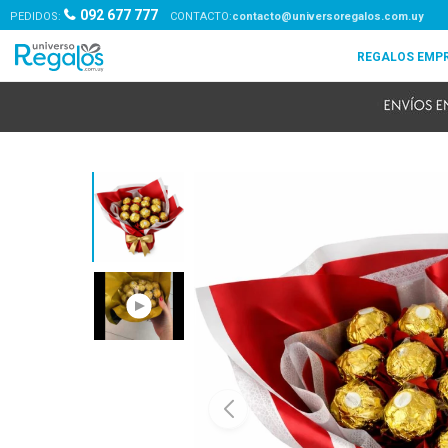
092 677 777
PEDIDOS:
contacto@universoregalos.com.uy