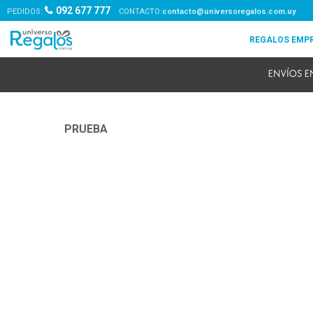
092 677 777
PEDIDOS:
contacto@universoregalos.com.uy
PRUEBA