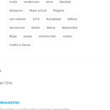
moda
tendencias
amor
Navidad
desayuno
Mujer actual
Regalos
san valentin
2018
Actualidad
belleza
decoración
Madre
Mama
Maternidad
Mujer
pareja
sentirse bien
verano
Vuelta a clases
s.
as 13 hs
Newsletter
¡Suscribite y recibí todas nuestras novedades!