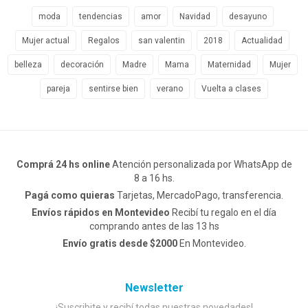
moda
tendencias
amor
Navidad
desayuno
Mujer actual
Regalos
san valentin
2018
Actualidad
belleza
decoración
Madre
Mama
Maternidad
Mujer
pareja
sentirse bien
verano
Vuelta a clases
Comprá 24 hs online
Atención personalizada por WhatsApp de
8 a 16 hs.
Pagá como quieras
Tarjetas, MercadoPago, transferencia.
Envíos rápidos en Montevideo
Recibí tu regalo en el día
comprando antes de las 13 hs
Envío gratis desde $2000
En Montevideo.
Newsletter
¡Suscribite y recibí todas nuestras novedades!