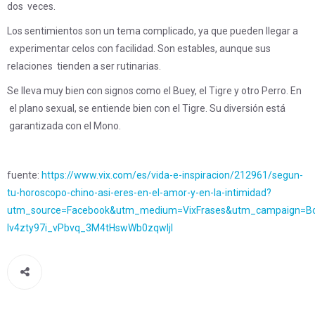
dos veces.
Los sentimientos son un tema complicado, ya que pueden llegar a
experimentar celos con facilidad. Son estables, aunque sus
relaciones tienden a ser rutinarias.
Se lleva muy bien con signos como el Buey, el Tigre y otro Perro. En
el plano sexual, se entiende bien con el Tigre. Su diversión está
garantizada con el Mono.
fuente:
https://www.vix.com/es/vida-e-inspiracion/212961/segun-
tu-horoscopo-chino-asi-eres-en-el-amor-y-en-la-intimidad?
utm_source=Facebook&utm_medium=VixFrases&utm_campaign=Bo
lv4zty97i_vPbvq_3M4tHswWb0zqwljI