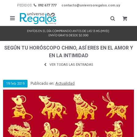
PEDIDOS:
092 677 777
contacto@universoregalos.com.uy

SEGÚN TU HORÓSCOPO CHINO, ASÍ ERES EN EL AMOR Y
EN LA INTIMIDAD
VER TODAS LAS ENTRADAS
Publicado en:
Actualidad
19
feb
2019