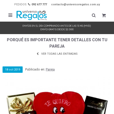
PEDIDOS:
092 677 777
contacto@universoregalos.com.uy

PORQUÉ ES IMPORTANTE TENER DETALLES CON TU
PAREJA
VER TODAS LAS ENTRADAS
Publicado en:
Pareja
18
oct
2019