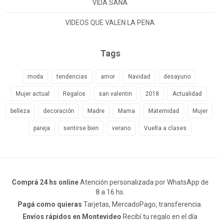
VIDA SANA
VIDEOS QUE VALEN LA PENA
Tags
moda
tendencias
amor
Navidad
desayuno
Mujer actual
Regalos
san valentin
2018
Actualidad
belleza
decoración
Madre
Mama
Maternidad
Mujer
pareja
sentirse bien
verano
Vuelta a clases
Comprá 24 hs online
Atención personalizada por WhatsApp de
8 a 16 hs.
Pagá como quieras
Tarjetas, MercadoPago, transferencia.
Envíos rápidos en Montevideo
Recibí tu regalo en el día