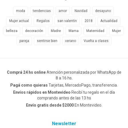
moda
tendencias
amor
Navidad
desayuno
Mujer actual
Regalos
san valentin
2018
Actualidad
belleza
decoración
Madre
Mama
Maternidad
Mujer
pareja
sentirse bien
verano
Vuelta a clases
Comprá 24 hs online
Atención personalizada por WhatsApp de
8 a 16 hs.
Pagá como quieras
Tarjetas, MercadoPago, transferencia.
Envíos rápidos en Montevideo
Recibí tu regalo en el día
comprando antes de las 13 hs
Envío gratis desde $2000
En Montevideo.
Newsletter