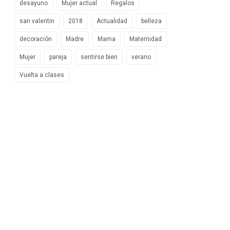
desayuno
Mujer actual
Regalos
san valentin
2018
Actualidad
belleza
decoración
Madre
Mama
Maternidad
Mujer
pareja
sentirse bien
verano
Vuelta a clases