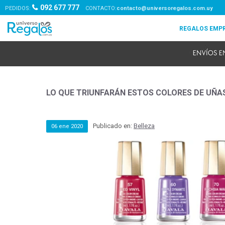
092 677 777
PEDIDOS:
contacto@universoregalos.com.uy
LO QUE TRIUNFARÁN ESTOS COLORES DE UÑAS 
Publicado en:
Belleza
06
ene
2020