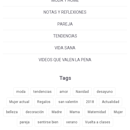
MODA Y HOME
NOTAS Y REFLEXIONES
PAREJA
TENDENCIAS
VIDA SANA
VIDEOS QUE VALEN LA PENA
Tags
moda
tendencias
amor
Navidad
desayuno
Mujer actual
Regalos
san valentin
2018
Actualidad
belleza
decoración
Madre
Mama
Maternidad
Mujer
pareja
sentirse bien
verano
Vuelta a clases