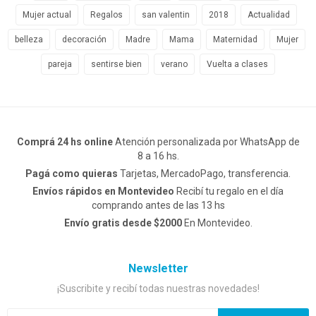
Mujer actual
Regalos
san valentin
2018
Actualidad
belleza
decoración
Madre
Mama
Maternidad
Mujer
pareja
sentirse bien
verano
Vuelta a clases
Comprá 24 hs online
Atención personalizada por WhatsApp de
8 a 16 hs.
Pagá como quieras
Tarjetas, MercadoPago, transferencia.
Envíos rápidos en Montevideo
Recibí tu regalo en el día
comprando antes de las 13 hs
Envío gratis desde $2000
En Montevideo.
Newsletter
¡Suscribite y recibí todas nuestras novedades!