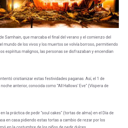
a de Samhain, que marcaba el final del verano y el comienzo del
 el mundo de los vivos y los muertos se volvía borroso, permitiendo
 los espíritus malignos, las personas se disfrazaban y encendían
intentó cristianizar estas festividades paganas. Así, el 1 de
a noche anterior, conocida como "All Hallows' Eve" (Víspera de
en la práctica de pedir "soul cakes" (tortas de alma) en el Día de
asa en casa pidiendo estas tortas a cambio de rezar por los
rmó en la costumbre de los niños de pedir dulces.