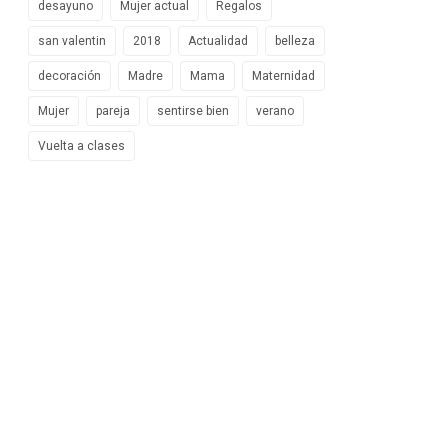
desayuno
Mujer actual
Regalos
san valentin
2018
Actualidad
belleza
decoración
Madre
Mama
Maternidad
Mujer
pareja
sentirse bien
verano
Vuelta a clases