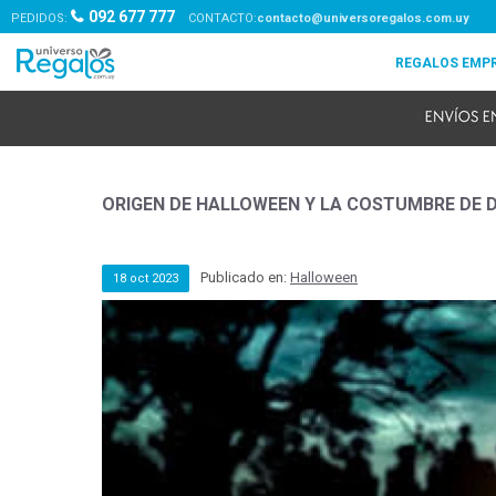
092 677 777
PEDIDOS:
contacto@universoregalos.com.uy
ORIGEN DE HALLOWEEN Y LA COSTUMBRE DE 
Publicado en:
Halloween
18
oct
2023