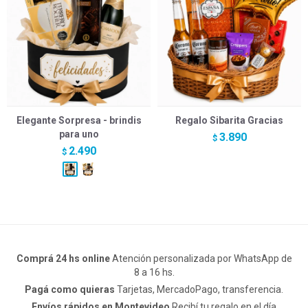
Elegante Sorpresa - brindis
Regalo Sibarita Gracias
para uno
3.890
$
2.490
$
Comprá 24 hs online
Atención personalizada por WhatsApp de
8 a 16 hs.
Pagá como quieras
Tarjetas, MercadoPago, transferencia.
Envíos rápidos en Montevideo
Recibí tu regalo en el día