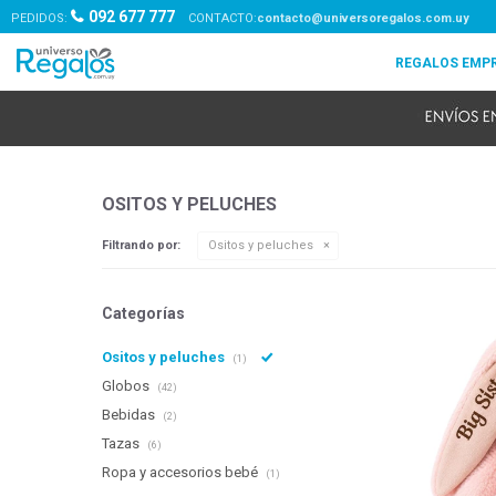
092 677 777
PEDIDOS:
contacto@universoregalos.com.uy
OSITOS Y PELUCHES
Filtrando por:
Ositos y peluches
Categorías
Ositos y peluches
(1)
Globos
(42)
Bebidas
(2)
Tazas
(6)
Ropa y accesorios bebé
(1)