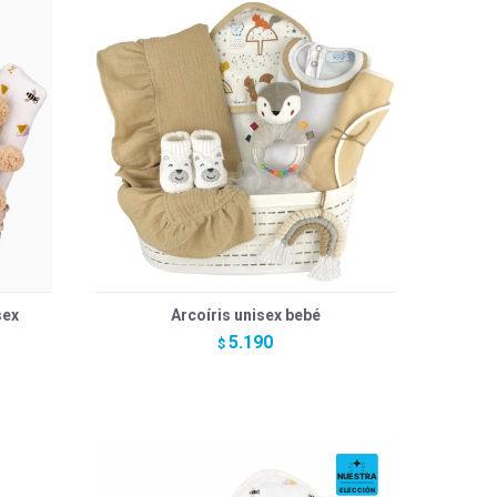
sex
Arcoíris unisex bebé
5.190
$