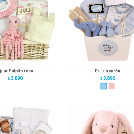
juar Pulpito rosa
Es - un varón
3.890
3.890
$
$