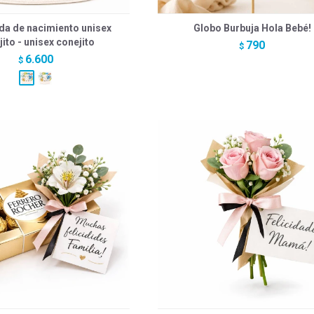
da de nacimiento unisex
Globo Burbuja Hola Bebé!
ito - unisex conejito
790
$
6.600
$