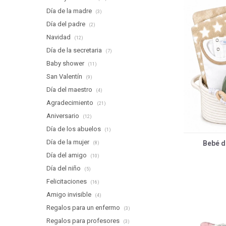
Día de la madre
(3)
Día del padre
(2)
Navidad
(12)
Día de la secretaria
(7)
Baby shower
(11)
San Valentín
(9)
Día del maestro
(4)
Agradecimiento
(21)
Aniversario
(12)
Día de los abuelos
(1)
Día de la mujer
Bebé d
(8)
Día del amigo
(10)
Día del niño
(5)
Felicitaciones
(16)
Amigo invisible
(4)
Regalos para un enfermo
(3)
Regalos para profesores
(3)