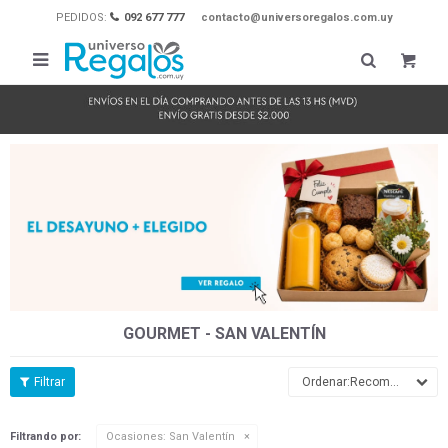
PEDIDOS:
092 677 777
contacto@universoregalos.com.uy

GOURMET - SAN VALENTÍN
Recomendados
Filtrando por:
Ocasiones:
San Valentín