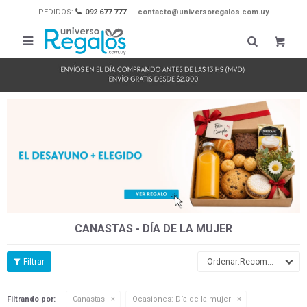
PEDIDOS:
092 677 777
contacto@universoregalos.com.uy

CANASTAS - DÍA DE LA MUJER
Recomendados
Filtrando por:
Canastas
Ocasiones:
Día de la mujer