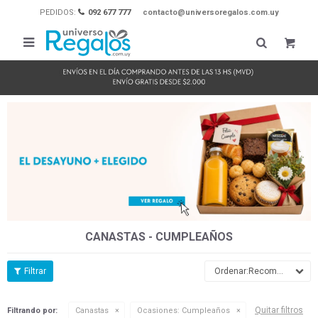
PEDIDOS:
092 677 777
contacto@universoregalos.com.uy

CANASTAS - CUMPLEAÑOS
Recomendados
Quitar filtros
Filtrando por:
Canastas
Ocasiones:
Cumpleaños