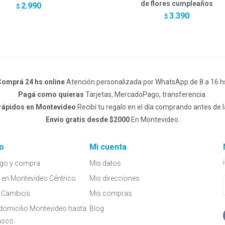
de flores cumpleaños
2.990
$
3.390
$
omprá 24 hs online
Atención personalizada por WhatsApp de 8 a 16 h
Pagá como quieras
Tarjetas, MercadoPago, transferencia.
 rápidos en Montevideo
Recibí tu regalo en el día comprando antes de l
Envío gratis desde $2000
En Montevideo.
o
Mi cuenta
go y compra
Mis datos
a en Montevideo Céntrico
Mis direcciones
 y Cambios
Mis compras
domicilio Montevideo hasta
Blog
asco