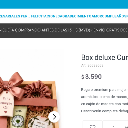
REGALOS EMPRESARIALES PERSONALIZADOS
FELICITACIONES
AGRADECIMIENTO
AMOR
CUMPLEAÑOS
Box deluxe Cu
30683068
3.590
$
Regalo premium para mujer 
aromática, crema de manos, 
en cajón de madera con moña
Descripción completa deba
1