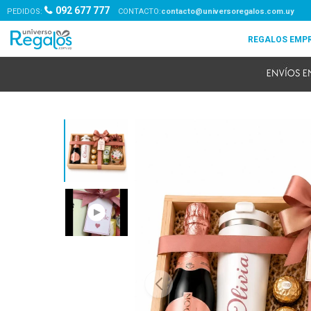
092 677 777
PEDIDOS:
contacto@universoregalos.com.uy