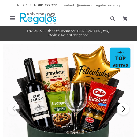
PEDIDOS:
092 677 777
contacto@universoregalos.com.uy
