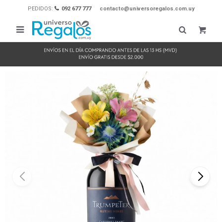
PEDIDOS:
092 677 777
contacto@universoregalos.com.uy
