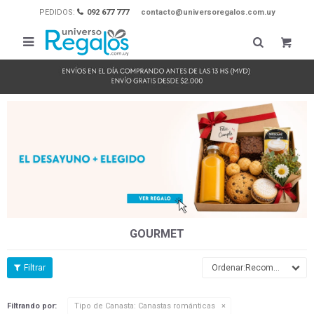
PEDIDOS:
092 677 777
contacto@universoregalos.com.uy

GOURMET
Recomendados
Filtrando por:
Tipo de Canasta:
Canastas románticas