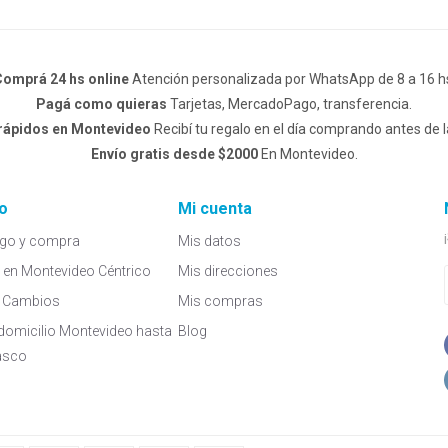
omprá 24 hs online
Atención personalizada por WhatsApp de 8 a 16 h
Pagá como quieras
Tarjetas, MercadoPago, transferencia.
 rápidos en Montevideo
Recibí tu regalo en el día comprando antes de l
Envío gratis desde $2000
En Montevideo.
o
Mi cuenta
go y compra
Mis datos
a en Montevideo Céntrico
Mis direcciones
 y Cambios
Mis compras
domicilio Montevideo hasta
Blog
asco