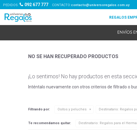
092 677 777
PEDIDOS:
contacto@universoregalos.com.uy
NO SE HAN RECUPERADO PRODUCTOS
¡Lo sentimos! No hay productos en esta secci
Inténtalo nuevamente con otros criterios de filtrado o b
Filtrando por:
Ositos y peluches
Destinatario:
Regalos pa
Te recomendamos quitar:
Destinatario:
Regalos para el Herma