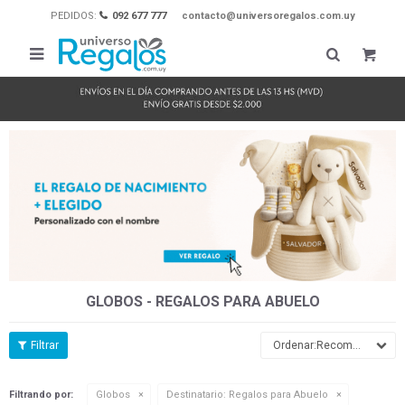
PEDIDOS:
092 677 777
contacto@universoregalos.com.uy

GLOBOS - REGALOS PARA ABUELO
Recomendados
Filtrando por:
Globos
Destinatario:
Regalos para Abuelo