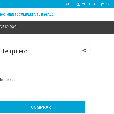
0
$
NACIMIENTO
COMPLETÁ TU REGALO
 Te quiero
do con aire
COMPRAR