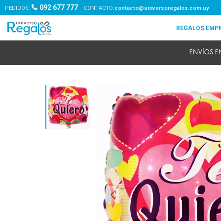
092 677 777
PEDIDOS:
contacto@universoregalos.com.uy