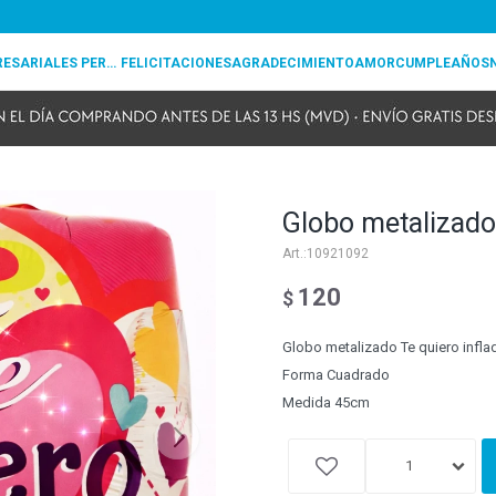
REGALOS EMPRESARIALES PERSONALIZADOS
FELICITACIONES
AGRADECIMIENTO
AMOR
CUMPLEAÑOS
Globo metalizado
10921092
120
$
Globo metalizado Te quiero infla
Forma Cuadrado
Medida 45cm
1