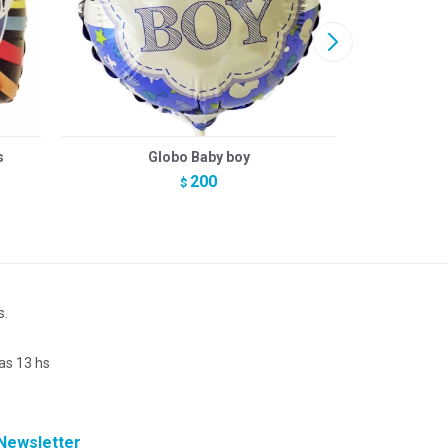
s
Globo Baby boy
200
$
s.
as 13 hs
Newsletter