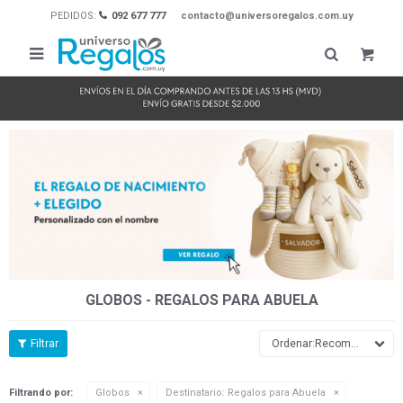
PEDIDOS:
092 677 777
contacto@universoregalos.com.uy

GLOBOS - REGALOS PARA ABUELA
Recomendados
Filtrando por:
Globos
Destinatario:
Regalos para Abuela