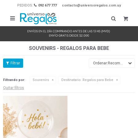
PEDIDOS:
092 677 777
contacto@universoregalos.com.uy

SOUVENIRS - REGALOS PARA BEBE
Recomendados
Filtrando por:
Souvenirs
Destinatario:
Regalos para Bebe
Quitar filtros