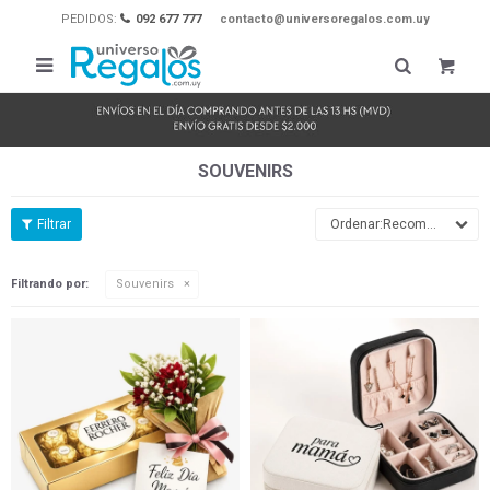
PEDIDOS:
092 677 777
contacto@universoregalos.com.uy

SOUVENIRS
Recomendados
Filtrando por:
Souvenirs