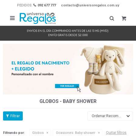
PEDIDOS:
092 677 777
contacto@universoregalos.com.uy

GLOBOS - BABY SHOWER
Recomendados
Quitar filtros
Filtrando por:
Globos
Ocasiones:
Baby shower