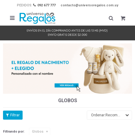
PEDIDOS:
092 677 777
contacto@universoregalos.com.uy

GLOBOS
Recomendados
Filtrando por:
Globos