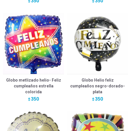
350
350
$
$
Globo metlizado helio- Feliz
Globo Helio feliz
cumpleaños estrella
cumpleaños negro-dorado-
colorida
plata
350
350
$
$