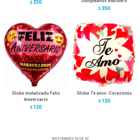
cumpleaños marinero
250
$
350
$
Globo metalizado Feliz
Globo Te amo- Corazones
Aniversario
120
$
120
$
MOSTRANDO
42
DE
42