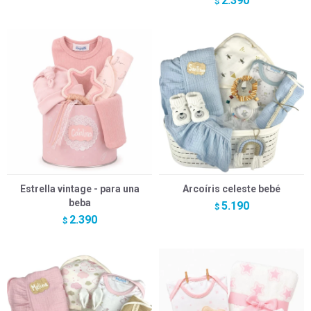
2.390
$
Estrella vintage - para una
Arcoíris celeste bebé
beba
5.190
$
2.390
$