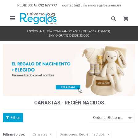
PEDIDOS:
092 677 777
contacto@universoregalos.com.uy

CANASTAS - RECIÉN NACIDOS
Recomendados
Filtrando por:
Canastas
Ocasiones:
Recién nacidos