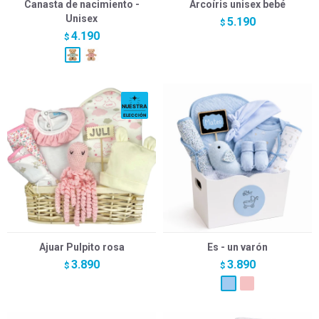
Canasta de nacimiento -
Arcoíris unisex bebé
Unisex
5.190
$
4.190
$
Ajuar Pulpito rosa
Es - un varón
3.890
3.890
$
$