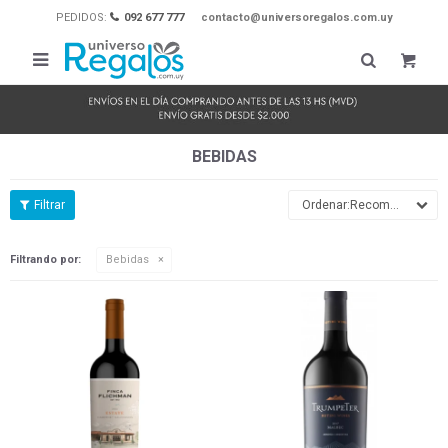
PEDIDOS:
092 677 777
contacto@universoregalos.com.uy

BEBIDAS
Recomendados
Filtrando por:
Bebidas