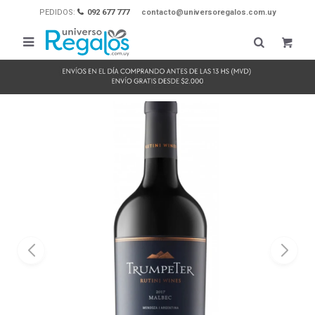
PEDIDOS:
092 677 777
contacto@universoregalos.com.uy
