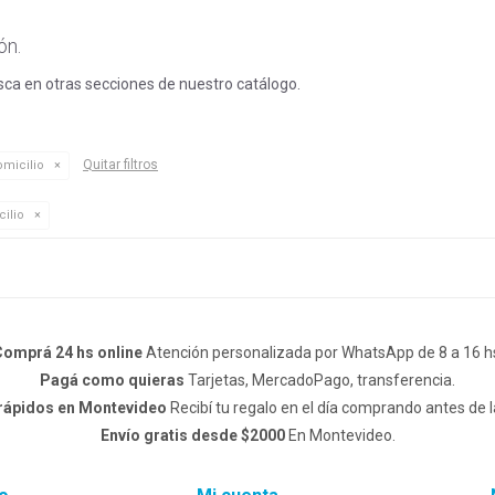
ón.
usca en otras secciones de nuestro catálogo.
Quitar filtros
micilio
ilio
omprá 24 hs online
Atención personalizada por WhatsApp de 8 a 16 h
Pagá como quieras
Tarjetas, MercadoPago, transferencia.
 rápidos en Montevideo
Recibí tu regalo en el día comprando antes de l
Envío gratis desde $2000
En Montevideo.