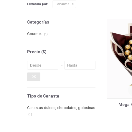
Filtrando por:
Canastas
Categorías
Gourmet
(1)
Precio
($)
OK
Tipo de Canasta
Mega R
Canastas dulces, chocolates, golosinas
(1)