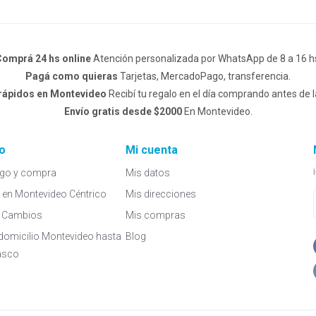
omprá 24 hs online
Atención personalizada por WhatsApp de 8 a 16 h
Pagá como quieras
Tarjetas, MercadoPago, transferencia.
 rápidos en Montevideo
Recibí tu regalo en el día comprando antes de l
Envío gratis desde $2000
En Montevideo.
o
Mi cuenta
go y compra
Mis datos
a en Montevideo Céntrico
Mis direcciones
 y Cambios
Mis compras
domicilio Montevideo hasta
Blog
asco