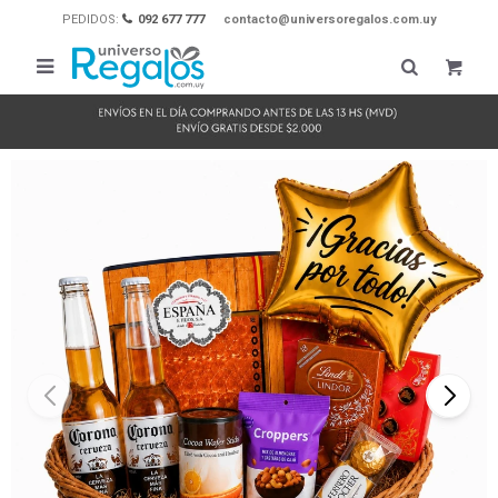
PEDIDOS:
092 677 777
contacto@universoregalos.com.uy
