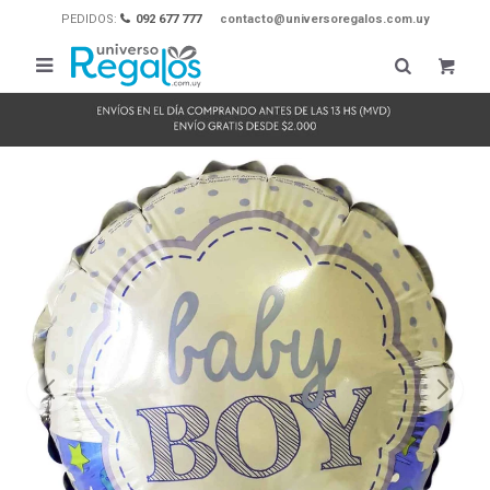
PEDIDOS:
092 677 777
contacto@universoregalos.com.uy
