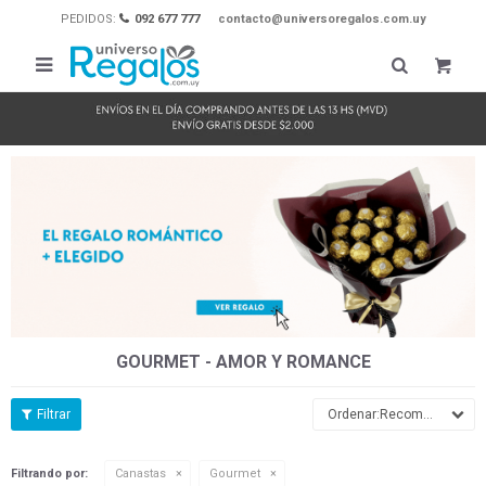
PEDIDOS:
092 677 777
contacto@universoregalos.com.uy

GOURMET - AMOR Y ROMANCE
Recomendados
Filtrando por:
Canastas
Gourmet