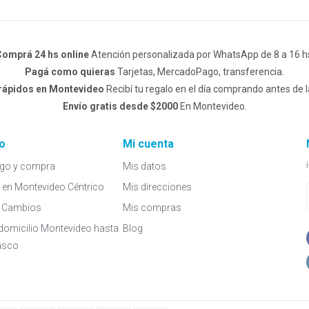
omprá 24 hs online
Atención personalizada por WhatsApp de 8 a 16 h
Pagá como quieras
Tarjetas, MercadoPago, transferencia.
 rápidos en Montevideo
Recibí tu regalo en el día comprando antes de l
Envío gratis desde $2000
En Montevideo.
o
Mi cuenta
go y compra
Mis datos
a en Montevideo Céntrico
Mis direcciones
 y Cambios
Mis compras
domicilio Montevideo hasta
Blog
asco